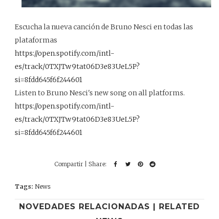
Escucha la nueva canción de Bruno Nesci en todas las
plataformas
https://open.spotify.com/intl-
es/track/0TXJTw9tat06D3e83UeL5P?
si=8fdd645f6f244601
Listen to Bruno Nesci's new song on all platforms.
https://open.spotify.com/intl-
es/track/0TXJTw9tat06D3e83UeL5P?
si=8fdd645f6f244601
Tags:
News
NOVEDADES RELACIONADAS | RELATED